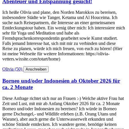
Abenteuer und Entspannung gesucht!
Ich heiße Olivia und plane, den Norden Marokkos zu bereisen,
insbesondere Städte wie Tanger, Ketama und Al Houceima. Ich
suche nach Reisepartnern, die Interesse an einer gemeinsamen
Entdeckungstour haben. Ein wenig über mich: Ich interessiere mich
sehr für Yoga und Meditation und habe als
Fremdsprachenkorrespondentin gearbeitet sowie Kunst studiert.
Falls jemand Interesse hat, sich mit mir zu verbinden und diese
Reise zu planen, würde ich mich freuen, von euch zu hören! (Hier
ist meine Webseite für weitere Informationen: https://olivia-
vetters.wixsite.com/totart/home)
Olivia
(50)
️
Anschreiben
Borneo und/oder Indonesien ab Oktober 2026 für
ca. 2 Monate
Diese Anfrage richtet sich nur an Frauen :-) Welche aktive Frau hat
Zeit und Lust, mit mir ab Anfang Oktober 2026 für ca. 2 Monate
Borneo und/oder Indonesien zu bereisen? Ich würde in Borneo
gerne Dschungel,- und Wildlife erleben (z.B. Orang Utans und
Warane), aber auch gerne die Unterwasserwelt erkunden und
schöne Strände entdecken. Ich wandere gerne, benötige keinen