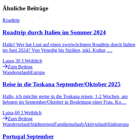
Ähnliche Beiträge
Roadtrip
Roadtrip durch Italien im Sommer 2024
Hallo! Wer hat Lust auf einen zweiwöchigen Roadtrip durch Italien
im Juni 2024? Von Venedig bis Sizilien, inkl. Kultur, …
Laura,
30 J.
Weiblich
Zum Beitrag
Wanderurlaub
Europa
Reise in die Toskana September/Oktober 2025
Hallo, ich möchte gerne in die Toskana reisen, 1-2 Wochen, am
liebsten im September/Oktober in Begleitung einer Frau. Ko…
Luisa,
69 J.
Weiblich
Zum Beitrag
Wanderurlaub
Städtereisen
Familienurlaub
Aktivurlaub
Südeuropa
Portugal September