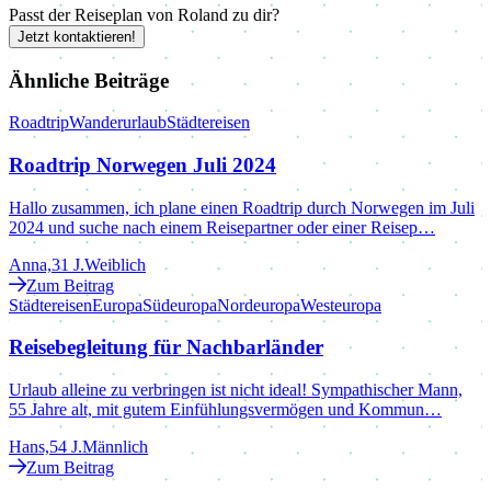
Passt der Reiseplan von Roland zu dir?
Jetzt kontaktieren!
Ähnliche Beiträge
Roadtrip
Wanderurlaub
Städtereisen
Roadtrip Norwegen Juli 2024
Hallo zusammen, ich plane einen Roadtrip durch Norwegen im Juli
2024 und suche nach einem Reisepartner oder einer Reisep…
Anna,
31 J.
Weiblich
Zum Beitrag
Städtereisen
Europa
Südeuropa
Nordeuropa
Westeuropa
Reisebegleitung für Nachbarländer
Urlaub alleine zu verbringen ist nicht ideal! Sympathischer Mann,
55 Jahre alt, mit gutem Einfühlungsvermögen und Kommun…
Hans,
54 J.
Männlich
Zum Beitrag