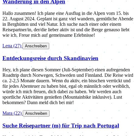
Wanderung in den Alpen
Hallo zusammen! Ich plane eine Ausflug in die Alpen vom 15. bis
22. August 2024. Geplant ist ganz viel wandern, gemütliche Abende
in Berghütten und viel Natur. Ich suche nach einer oder einem
Reisepartner/in, der/die lieber aktiv ist und die Berge genauso liebt
wie ich. Freue mich auf gemeinsame Erlebnisse!
Lena
(27)
️
Anschreiben
Entdeckungsreise durch Skandinavien
Hey, ich plane diesen Sommer (Juli-September) einen aufregenden
Roadtrip durch Norwegen, Schweden und Finnland. Die Reise wird
ca. 2-2,5 Monate dauern. Wenn du aktiv, ein bisschen verrückt und
für jedes Abenteuer zu haben bist, egal ob männlich oder weiblich,
würde ich mich freuen, dich dabei zu haben. Wir werden auch
sportliche Aktivitäten genießen (Mountainbike inklusive). Lust
bekommen? Dann meld dich bei mir!
Mara
(22)
️
Anschreiben
Suche Reisepartner (m) für Trip nach Portugal