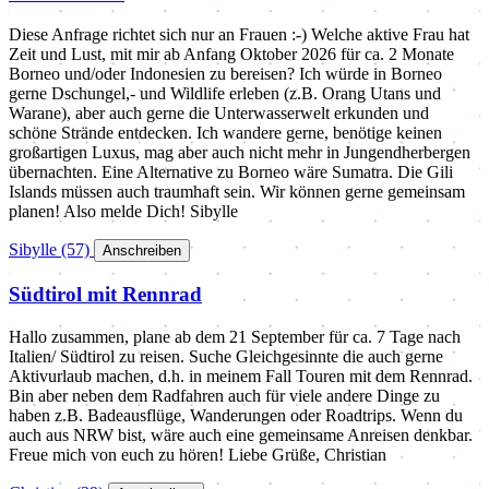
Diese Anfrage richtet sich nur an Frauen :-) Welche aktive Frau hat
Zeit und Lust, mit mir ab Anfang Oktober 2026 für ca. 2 Monate
Borneo und/oder Indonesien zu bereisen? Ich würde in Borneo
gerne Dschungel,- und Wildlife erleben (z.B. Orang Utans und
Warane), aber auch gerne die Unterwasserwelt erkunden und
schöne Strände entdecken. Ich wandere gerne, benötige keinen
großartigen Luxus, mag aber auch nicht mehr in Jungendherbergen
übernachten. Eine Alternative zu Borneo wäre Sumatra. Die Gili
Islands müssen auch traumhaft sein. Wir können gerne gemeinsam
planen! Also melde Dich! Sibylle
Sibylle
(57)
️
Anschreiben
Südtirol mit Rennrad
Hallo zusammen, plane ab dem 21 September für ca. 7 Tage nach
Italien/ Südtirol zu reisen. Suche Gleichgesinnte die auch gerne
Aktivurlaub machen, d.h. in meinem Fall Touren mit dem Rennrad.
Bin aber neben dem Radfahren auch für viele andere Dinge zu
haben z.B. Badeausflüge, Wanderungen oder Roadtrips. Wenn du
auch aus NRW bist, wäre auch eine gemeinsame Anreisen denkbar.
Freue mich von euch zu hören! Liebe Grüße, Christian