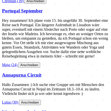
Christian
(39)
️
Anschreiben
Portugal September
Hey zusammen! Ich plane vom 15. bis ungefähr 30. September eine
Reise nach Portugal. Ein längerer Aufenthalt in Lissabon wäre
super, eventuell mit einem Abstecher nach Porto oder sogar auf eine
der Inseln wie Madeira. Ich bevorzuge es, eher an weniger Orten zu
bleiben, um entspannt zu genießen, da ich Portugal schon ein wenig
kenne. Vor Ort stelle ich mir eine ausgewogene Mischung aus
gutem Essen, Strandzeit, Aktivitäten wie Wandern oder Yoga und
gelegentlichem Ausgehen vor. Suche dafür eine nette weibliche
Reisebegleitung etwa in meinem Alter – schreibt mir gerne!
Maja
(24)
️
Anschreiben
Annapurna Circuit
Hallo Zusammen :) Ich suche eine Gruppe um mit Menschen den
Annapurna Circuit in Nepal im Zeitraum 18.3.-10.4. zu laufen.
Vielleicht findet sich ja wer oder kennt irgendwen :)
Luisa
(30)
️
Anschreiben