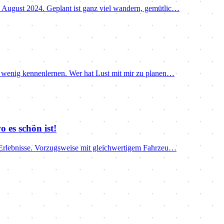
. August 2024. Geplant ist ganz viel wandern, gemütlic…
in wenig kennenlernen. Wer hat Lust mit mir zu planen…
 es schön ist!
e Erlebnisse. Vorzugsweise mit gleichwertigem Fahrzeu…